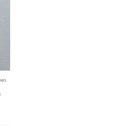
men.
s