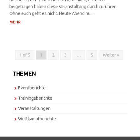
uns bei all den vielen Helfern bedanken, die dazu
beigetragen haben diese Veranstaltung durchzuführen.
Ohne euch geht es nicht. Heute Abend nu...
MEHR
1 of 5
1
2
3
…
5
Weiter »
THEMEN
Eventberichte
Trainingsberichte
Veranstaltungen
Wettkampfberichte